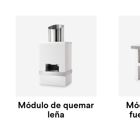
Módulo de quemar
Mód
leña
fu