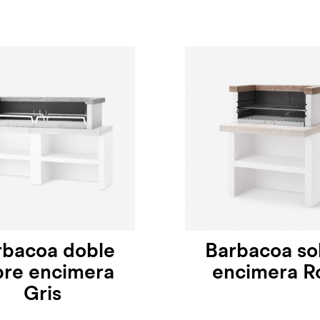
rbacoa doble
Barbacoa so
bre encimera
encimera R
Gris