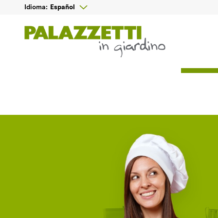

Español
Idioma: