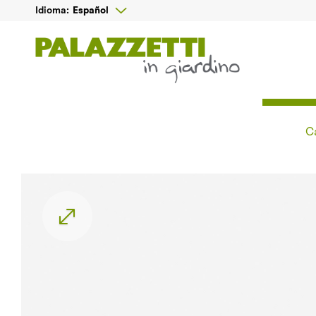

Español
Idioma:
C