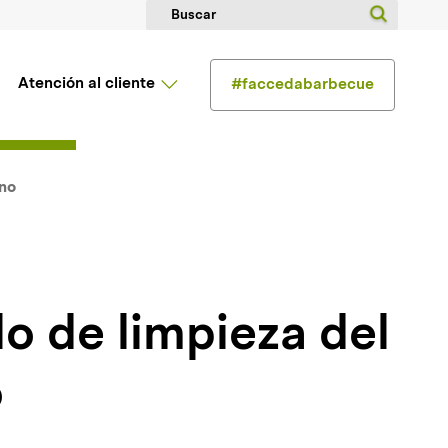
Atención al cliente
#faccedabarbecue
rno
o