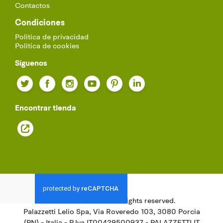
Contactos
Condiciones
Política de privacidad
Política de cookies
Síguenos
Twitter
Facebook
Instagram
YouTube
Pinterest
LinkedIn
Encontrar tienda
© 2021
Palazzetti.
All rights reserved.
Palazzetti Lelio Spa, Via Roveredo 103, 3080 Porcia